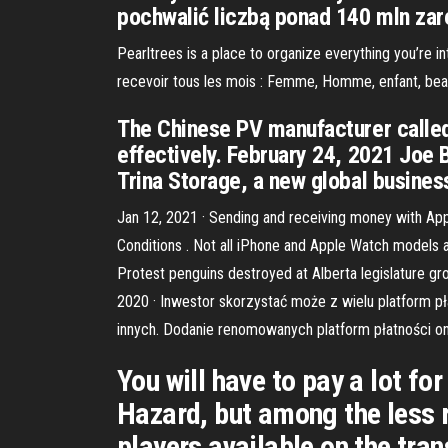
pochwalić liczbą ponad 140 mln zar
Pearltrees is a place to organize everything you’re i
recevoir tous les mois : Femme, Homme, enfant, beaut
The Chinese PV manufacturer called 
effectively. February 24, 2021 Joe 
Trina Storage, a new global busines
Jan 12, 2021 · Sending and receiving money with Ap
Conditions . Not all iPhone and Apple Watch models a
Protest penguins destroyed at Alberta legislature gr
2020 · Inwestor skorzystać może z wielu platform pła
innych. Dodanie renomowanych platform płatności onl
You will have to pay a lot f
Hazard, but among the less r
players available on the tr