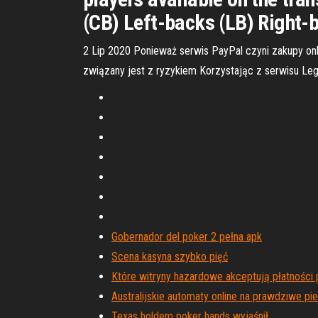
(CB) Left-backs (LB) Right-
2 Lip 2020 Ponieważ serwis PayPal czyni zakupy onl
związany jest z ryzykiem Korzystając z serwisu Le
Gobernador del poker 2 pełna apk
Scena kasyna szybko pięć
Które witryny hazardowe akceptują płatności 
Australijskie automaty online na prawdziwe pi
Texas holdem poker hands wyjaśnił