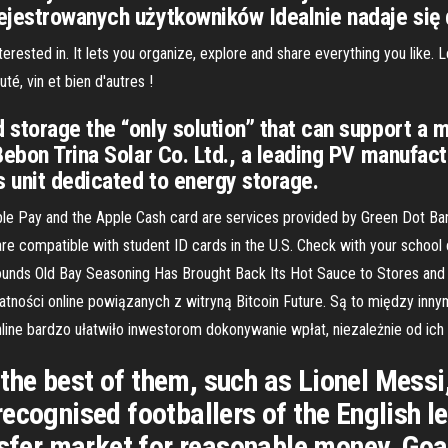
ejestrowanych użytkowników Idealnie nadaje się
nterested in. It lets you organize, explore and share everything you lik
é, vin et bien d'autres !
storage the “only solution” that can support a m
Bebon Trina Solar Co. Ltd., a leading PV manufact
s unit dedicated to energy storage.
ple Pay and the Apple Cash card are services provided by Green Dot 
re compatible with student ID cards in the U.S. Check with your school c
ounds Old Bay Seasoning Has Brought Back Its Hot Sauce to Stores and O
tności online powiązanych z witryną Bitcoin Future. Są to między innymi
ine bardzo ułatwiło inwestorom dokonywanie wpłat, niezależnie od ich l
or the best of them, such as Lionel Mess
ecognised footballers of the English le
ansfer market for reasonable money. Go