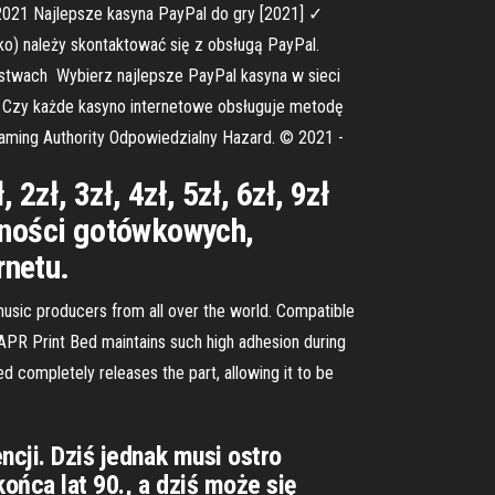
 2021 Najlepsze kasyna PayPal do gry [2021] ✓
dko) należy skontaktować się z obsługą PayPal.
twach Wybierz najlepsze PayPal kasyna w sieci
ga Czy każde kasyno internetowe obsługuje metodę
Gaming Authority Odpowiedzialny Hazard. © 2021 -
zł, 3zł, 4zł, 5zł, 6zł, 9zł
atności gotówkowych,
rnetu.
music producers from all over the world. Compatible
PR Print Bed maintains such high adhesion during
ed completely releases the part, allowing it to be
ncji. Dziś jednak musi ostro
ońca lat 90., a dziś może się