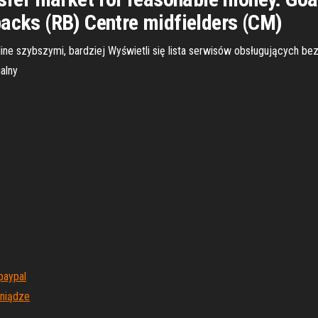
backs (RB) Centre midfielders (CM)
ine szybszymi, bardziej Wyświetli się lista serwisów obsługujących be
galny
paypal
eniądze