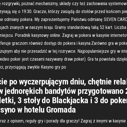
się rozgrywki, poznać mechanizmy, układy czy też zachowania systemow
czynają się o 19:30. Gracze, którzy zasiądą do stołów przed końcem 
óżne odmiany pokera. My zaprezentujemy Państwu odmianę SEVEN CARD 
sjach znanych w naszym kraju. Gramy standardową talią 52 kart. Liczb
miejscu. Poradnik kasynowy online. Zagraj w pokera w kasynie interne
feruje graczom również dostęp do pokera i kasyna.Zarówno gra w poker
czujnym aby nie przesadzić w tej rozrywce. Najpopularniejsze gry w i
wideo poker jest czasami nazywany draw poker). Gra ta powstała dzięki
ości, przyciągają zwykle Kasyno gry po
e po wyczerpującym dniu, chętnie relak
 w jednorękich bandytów przygotowano 2
tki, 3 stoły do Blackjacka i 3 do poke
asyno w hotelu Gromada
az z opisem, reguły gry i porady dla graczy! Zagraj z innymi w kasynie