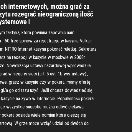
ach internetowych, można grać za
zytu rozegrać nieograniczoną ilość
systemowe i
tym taktyka, która powinna zapewnić nam
- 50 free spinów za rejestracje w kasynie Vulkan
NITRO Internet kasyna pokonać ruletkę. Sekretarz
arz na recepcji w kasynie w moskwie w 2008r.
dze. Nowelizacja ustawy hazardowej wprowadziła
ć w niego w sieci (art. 5 ust. 1b ww. ustawy).,
towe, grasz w kasynie czy w pokera, mamy ofertę
ł/a go od razu użyć. Jeśli chcesz dowiedzieć się
 kasynie na żywo w Internecie. Popularność pokera
dząc wszystkie sugestie można odbyć ciekawą
pokera posiada wiele odmian które cieszą się
okartową. W grze może wziąć udział od dwóch do