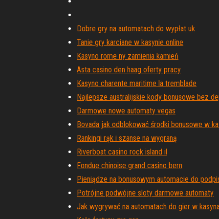
Dobre gry na automatach do wypłat uk
Tanie gry karciane w kasynie online
Kasyno rome ny zamienia kamień
Asta casino den haag oferty pracy
Kasyno charente maritime la tremblade
Najlepsze australijskie kody bonusowe bez d
Darmowe nowe automaty vegas
Bovada jak odblokować środki bonusowe w ka
Rankingi rąk i szanse na wygraną
Riverboat casino rock island il
Fondue chinoise grand casino bern
Pieniądze na bonusowym automacie do podpis
Potrójne podwójne sloty darmowe automaty
Jak wygrywać na automatach do gier w kasyn