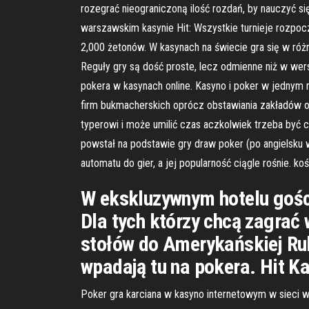
rozegrać nieograniczoną ilość rozdań, by nauczyć 
warszawskim kasynie Hit: Wszystkie turnieje rozpo
2,000 żetonów. W kasynach na świecie gra się w r
Reguły gry są dość proste, lecz odmienne niż w wer
pokera w kasynach online. Kasyno i poker w jednym 
firm bukmacherskich oprócz obstawiania zakładów o
typerowi i może umilić czas aczkolwiek trzeba być 
powstał na podstawie gry draw poker (po angielsku 
automatu do gier, a jej popularność ciągle rośnie. k
W ekskluzywnym hotelu gości
Dla tych którzy chcą zagrać
stołów do Amerykańskiej Rule
wpadają tu na pokera. Hit K
Poker gra karciana w kasyno internetowym w sieci wr