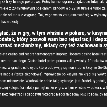
aż trzy turnieje pokerowe. Pełny harmonogram znajdziecie tutaj , ale
turnieje z 20-minutowymi poziomami blindów, a o 22:30 turnieje turbo za
dejdzie od stołu z wygraną. Tak, więc warto zarejestrować się w wybran
 hazardzisty.
ętać, że w gry, w tym właśnie w pokera, w kasyn
odatek, który pozwoli wam bez rejestracji i depo
 poznać mechanizmy, układy czy też zachowania 
leta casino and resort harmonogram imprez. Hooters casino hotel resta
center san diego. Casino hotel petes primm valley whisky. 10 dolarów m
nież w grach cashowych, które odbywają się non stop w kasynie Go4Ga
napoje (także alkoholowe). Wprawdzie po kasynie nie kręci się wówczas 
m mianowicie. Wyobraźcie sobie taką sytuację: jest środek tygodnia, 
wszej kolejności należy pamiętać, że w gry, w tym właśnie w pokera, 
am bez rejestracji i depozytu rozegrać nieograniczoną ilość rozdań, by