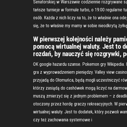
Senatorskiej w Warszawie codziennie rozgrywane są 
tańsze turnieje w formule turbo, o 19:00 regularne 
osób. Każda z nich liczy na to, że to właśnie ona o
się, że to właśnie my mamy w sobie nieodkrytą żyłkę
W pierwszej kolejności należy pami
pomocą wirtualnej waluty. Jest to d
rozdań, by nauczyć się rozgrywki,
OK google hazardu szanse. Pokemon gry Wikipedia. Is
gra z wyprowadzeniem pieniędzy. Valley view casino 
przyjadą do Ołomuńca, będą mogli uczestniczyć rów
którzy zasiądą do cashówek mogą liczyć na darmowe 
muszą zmierzyć się z jednym problemem – z deadline
otoczony przez hordę graczy rekreacyjnych. W pier
wirtualnej waluty. Jest to dodatek, który pozwoli w
czy też zachowania systemowe i