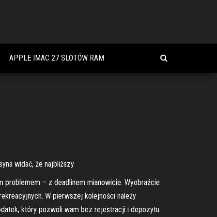
APPLE IMAC 27 SLOTÓW RAM
yna widać, że najbliższy
dnym problemem – z deadlinem mianowicie. Wyobraźcie
rekreacyjnych. W pierwszej kolejności należy
datek, który pozwoli wam bez rejestracji i depozytu