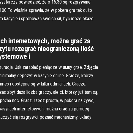
 wystarczy powiedzieć, że o 16:30 są rozgrywane
 100 To właśnie sprawia, że w pokera gra tak dużo
ym kasynie i spróbować swoich sił, być może okaże
ach internetowych, można grać za
zytu rozegrać nieograniczoną ilość
systemowe i
uracja. Jak zarabiać pieniądze w имву grze. Zdjęcia
inimalny depozyt w kasynie online. Gracze, którzy
mes i dostępne są w kilku odmianach. Gracze,
zbyt duża liczba graczy, ale ci, którzy już tam są,
późna noc. Grasz, rzecz prosta, w pokera na żywo,
w kasynach internetowych, można grać za pomocą
 nauczyć się rozgrywki, poznać mechanizmy, układy