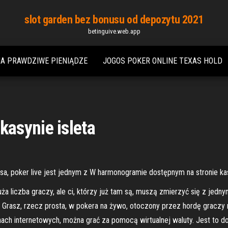
slot garden bez bonusu od depozytu 2021
betinguive.web.app
NA PRAWDZIWE PIENIĄDZE
JOGOS POKER ONLINE TEXAS HOLD
asynie isleta
a, poker live jest jednym z W harmonogramie dostępnym na stronie kas
ża liczba graczy, ale ci, którzy już tam są, muszą zmierzyć się z je
c. Grasz, rzecz prosta, w pokera na żywo, otoczony przez hordę graczy 
ach internetowych, można grać za pomocą wirtualnej waluty. Jest to do