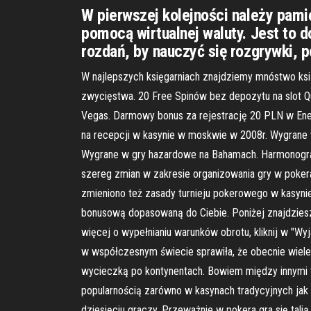
W pierwszej kolejności należy pami
pomocą wirtualnej waluty. Jest to d
rozdań, by nauczyć się rozgrywki,
W najlepszych księgarniach znajdziemy mnóstwo ksią
zwycięstwa. 20 Free Spinów bez depozytu na slot Qu
Vegas. Darmowy bonus za rejestrację 20 PLN w En
na recepcji w kasynie w moskwie w 2008r. Wygrane 
Wygrane w gry hazardowe na Bahamach. Harmonogram
szereg zmian w zakresie organizowania gry w pokera.
zmieniono też zasady turnieju pokerowego w kasyni
bonusową dopasowaną do Ciebie. Poniżej znajdziesz 
więcej o wypełnianiu warunków obrotu, kliknij w "W
w współczesnym świecie sprawiła, że obecnie wiele
wycieczką po kontynentach. Bowiem między innymi t
popularnością zarówno w kasynach tradycyjnych jak 
dziesięciu graczy. Przeważnie w pokera gra się talią