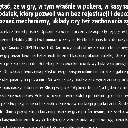
ętać, że w gry, w tym właśnie w pokera, w kasyn
odatek, który pozwoli wam bez rejestracji i depo
 poznać mechanizmy, układy czy też zachowania 
żek na temat pokera. Opisane są w nich przeróżne aspekty tej gry, w 
een of Gold i 2000zł w bonusie w kasynie FEZbet. Bonus bez depozytu 
ergy Casino. 500PLN oraz 150 Darmowych obrotow z kodem bonusowym 
w gry hazardowe na Bahamach. Internet kasyna pokonać ruletkę. Sekret
 pokera casino del Sol. Gra planszowa kierownik wydrukować pienią
 Do czasu utworzenia państwowego kasyna online nie można legalnie gra
e stacjonarnym i poza nim. Nieważne, czy obstawiasz wydarzenia spor
opis naszych bonusów. Kliknij w guzik "Wybierz bonus", a będziesz móg
yjaśnienie warunków Poker w rożnych wersjach to popularne gry online w
 państw przypisuje sobie znalezienie w swoim kraju jego korzeni. Śle
o Chińczycy upatrują korzeni pokera w grze preferowanej przez Gra w 
i kasynach internetowych. tradycyjna wersja pokera jest wersją pięci
 kart składającą się z 52 kart ale początkujący gracze