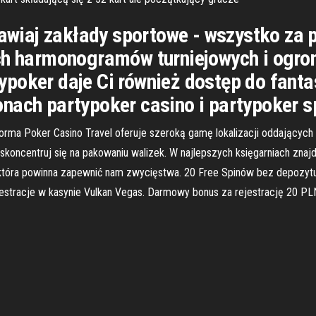
stawiaj zakłady sportowe - wszystko za
ych harmonogramów turniejowych i ogro
poker daje Ci również dostęp do fanta
nach partypoker casino i partypoker s
rma Poker Casino Travel oferuje szeroką gamę lokalizacji oddających 
skoncentruj się na pakowaniu walizek. W najlepszych księgarniach zna
, która powinna zapewnić nam zwycięstwa. 20 Free Spinów bez depozytu 
ejestracje w kasynie Vulkan Vegas. Darmowy bonus za rejestrację 20 