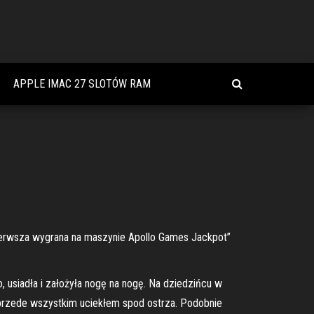
APPLE IMAC 27 SLOTÓW RAM
Pierwsza wygrana na maszynie Apollo Games Jackpot”
 usiadła i założyła nogę na nogę. Na dziedzińcu w
e przede wszystkim uciekłem spod ostrza. Podobnie