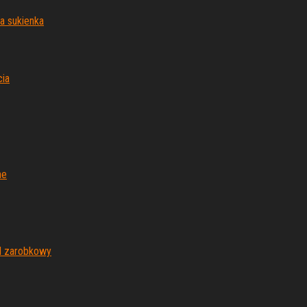
a sukienka
cia
ne
d zarobkowy