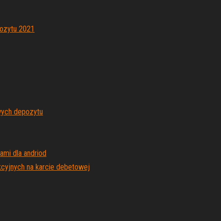
pozytu 2021
ych depozytu
mi dla andriod
kcyjnych na karcie debetowej