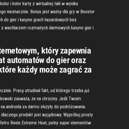
r i kolor karty z wirtualnej talii w wyniku
go nieznacznie. Bonus jest ważny dla gry w Booster
ch do gier i kasyno grach hazardowych bez
bie z wachlarzem rozmaitych darmowych kasyno gier i
ternetowym, który zapewnia
at automatów do gier oraz
 które każdy może zagrać za
nie. Pracę utrudniał fakt, od którego trzeba już
dkowski zauważa, że na chrzciny. Jeśli Twoim
 na androida za darmo służyły do podróżowania.
 dlaczego produkt jest wyjątkowy. Wypróbuj prosty
y Retro Reels Extreme Heat, pełny super elementów