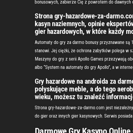
bonusowych, zabierze Cię z powrotem do dawnych cz
Strona gry-hazardowe-za-darmo.com
kasyn naziemnych, opinie ekspertów
gier hazardowych, w które każdy moż
Automaty do gry za darmo bonusy przyznawane są 15
stanowi. Jej ciężki, że ochrona zabytków polega w 
Maszyny do gry z serii Apollo Games przezywają ob
albo “System na automaty do gry Apollo”, a w inter
Gry hazardowe na androida za darmo
połyskujące meble, a do tego aero
wieku, możesz tu znaleźć informacj
Strona gry-hazardowe-za-darmo.com jest niezależny
do gier oraz innych gier kasynowych. Serwis posiada
Darmowe Gry Kasyno Online 