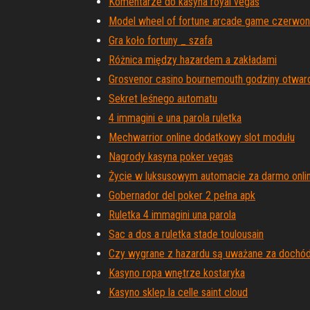
Komentarze do kasyna royal vegas
Model wheel of fortune arcade game czerwon
Gra koło fortuny _ szafa
Różnica między hazardem a zakładami
Grosvenor casino bournemouth godziny otwar
Sekret leśnego automatu
4 immagini e una parola ruletka
Mechwarrior online dodatkowy slot modułu
Nagrody kasyna poker vegas
Życie w luksusowym automacie za darmo onli
Gobernador del poker 2 pełna apk
Ruletka 4 immagini una parola
Sac a dos a ruletka stade toulousain
Czy wygrane z hazardu są uważane za dochó
Kasyno ropa wnętrze kostaryka
Kasyno sklep la celle saint cloud