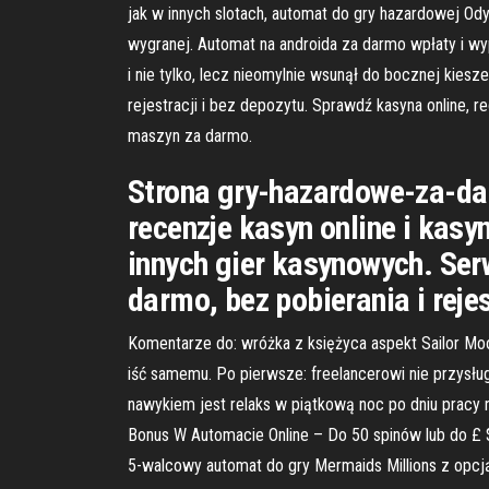
jak w innych slotach, automat do gry hazardowej Ody
wygranej. Automat na androida za darmo wpłaty i w
i nie tylko, lecz nieomylnie wsunął do bocznej kie
rejestracji i bez depozytu. Sprawdź kasyna online,
maszyn za darmo.
Strona gry-hazardowe-za-da
recenzje kasyn online i kas
innych gier kasynowych. Ser
darmo, bez pobierania i rejes
Komentarze do: wróżka z księżyca aspekt Sailor Moon
iść samemu. Po pierwsze: freelancerowi nie przysług
nawykiem jest relaks w piątkową noc po dniu pracy 
Bonus W Automacie Online – Do 50 spinów lub do £ 
5-walcowy automat do gry Mermaids Millions z opcją